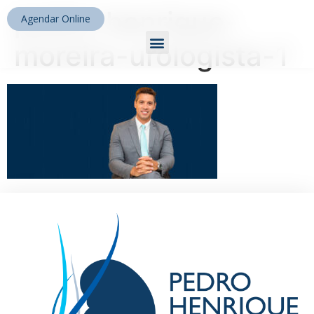
pedro-henrique-
Agendar Online
moreira-urologista-1