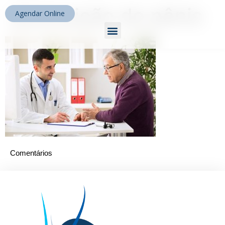
diminuição do pênis
Agendar Online
Comentários